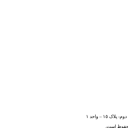
١٥ – واحد ١
 محفوظ است.