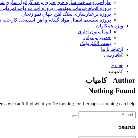
طراحی و ساخت سازه های فلزی واحد گرانول سازی سولفور ) (SSU & SRPپترو
پروژه انجام خدمات مهندسی پروژه احداث واحد نمزدایی مارون 3 و احداث واحدهای نمزدایی و فشار افزایی مارون 5 و رامشیر پالایش
پروژه پرعیارسازی سنگ آهن جهان نمو زنجان
پروژه سیستم انتقال مواد گندله و آهن اسفنجی کارخانه 
ویژه همکاران
اتوماسیون اداری
حضور و غیاب
پست الکترونیک
ارتباط با ما
Home
کامیاب
Author - کامیاب
Nothing Found
eems we can’t find what you’re looking for. Perhaps searching can help.
Search