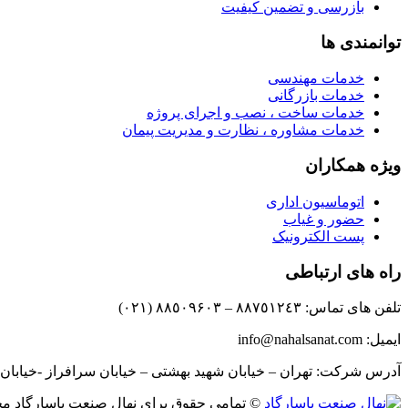
بازرسی و تضمین کیفیت
توانمندی ها
خدمات مهندسی
خدمات بازرگانی
خدمات ساخت ، نصب و اجرای پروژه
خدمات مشاوره ، نظارت و مدیریت پیمان
ویژه همکاران
اتوماسیون اداری
حضور و غیاب
پست الکترونیک
راه های ارتباطی
تلفن های تماس: ٨٨٧٥١٢٤٣ – ٨٨٥٠٩۶٠٣ (٠٢١)
ایمیل: info@nahalsanat.com
آدرس شرکت: تهران – خیابان شهید بهشتی – خیابان سرافراز -خیابان دوم- پلاک 
© تمامی حقوق برای نهال صنعت پاسارگاد