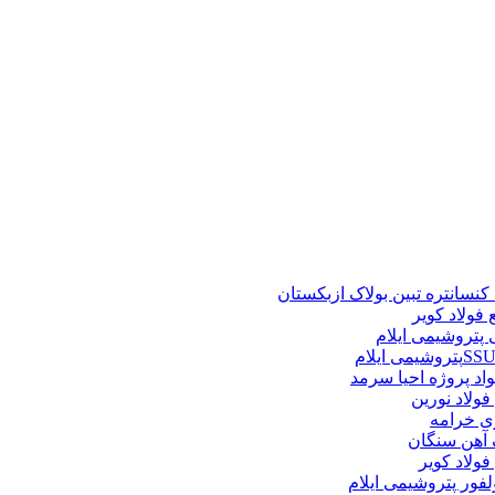
نسانتره تبین بولاک ازبکستان
فولاد کویر
پتروشیمی ایلام
اد پروژه احیا سرمد
ولاد نورین
زی خرامه
 آهن سنگان
ولاد کویر
فور پتروشیمی ایلام