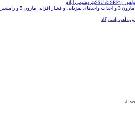
شیمی ایلام
گاه گاز بیدبلند
ذوب آهن پاسارگاد
It s