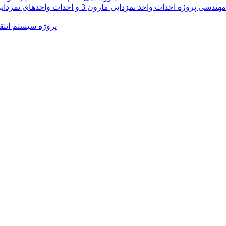
مزدایی مارون 3 و احداث واحدهای نمزدایی و فشار افزایی مارون 5 و رامشیر پالایشگاه گاز بیدبلند
پروژه سیستم انتقا