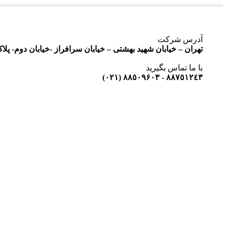
آدرس شرکت
تهران – خیابان شهید بهشتی – خیابان سرافراز -خیابان دوم- پلاک ١٥ – واحد
با ما تماس بگیرید
٨٨٧٥١٢٤٣ - ٨٨٥٠٩۶٠٣ (٠٢١)