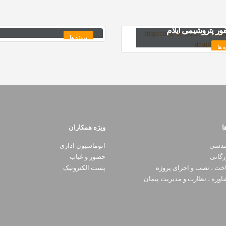
 بازرسی فنی کلیه
گندله و آهن اسفنجی کارخانه
زات واحد گرانول سازی
ذوب آهن پاسارگاد
ور پتروشیمی ایلام
پروژه ها
ه ها
ا
ویژه همکاران
ندسی
اتوماسیون اداری
رگانی
حضور و غیاب
ت ، نصب و اجرای پروژه
پست الکترونیک
وره ، نظارت و مدیریت پیمان