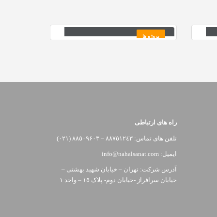
سیستم های ایمنی مجتمع
واحد گر
سنگ آهن سنگان
(SSUپتروشیمی ایلام
پروژه ها
پروژه ها
راه های ارتباطی
تلفن های تماس: ٨٨٧٥١٢٤٣ – ٨٨٥٠٩۶٠٣ (٠٢١)
ایمیل: info@nahalsanat.com
آدرس شرکت: تهران – خیابان شهید بهشتی –
خیابان سرافراز -خیابان دوم- پلاک ١٥ – واحد ١