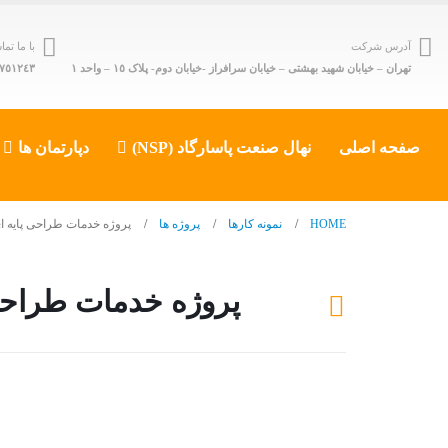
آدرس شرکت
با ما ت
تهران – خیابان شهید بهشتی – خیابان سرافراز -خیابان دوم- پلاک ١٥ – واحد ١
٤٣ - ٨٨٥٠٩۶٠٣ (٠٢١)
صفحه اصلی
نهال صنعت پاسارگاد (NSP)
دپارتمان ها
HOME
نمونه کارها
پروژه ها
پروژه خدمات طراحی پایه ای
پروژه خدمات طراحی 