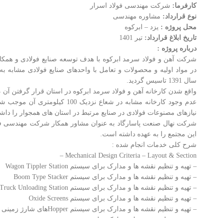
کارفرما:
شرکت مهندسی فولاد اسرار
نوع قرارداد:
مشاوره مهندسی
محل پروژه :
یزد – ابرکوه
تاریخ ابلاغ قرارداد:
تیر 1401
درباره پروژه :
شرکت آهن و فولاد سرمد ابرکوه با هدف توسعه صنایع فولادی و همکاری د
در مواد اولیه و محصولات و تعامل با واحدهای صنایع فولادی مشابه به
سال 1391 تاسیس گردید.
واقع شدن کارخانه آهن و فولاد سرمد ابرکوه در استان قرار گرفتن آن
عدم وجود کارخانه مشابه در شعاع نز
نیازهای مصنوعات فولادی در صنایع مرتبط در استان های همجوار را داشت
شرکت نهال صنعت پاسارگاد به عنوان مشاور همکار شرکت مهندسی فولا
این مجتمع را به عهده داشته است.
شرح کلی خدمات انجام شده :
Mechanical Design Criteria – Layout & Section –
– تهیه و تنظیم نقشه ها و مدارک برای سیستم Wagon Tippler Station
– تهیه و تنظیم نقشه ها و مدارک برای سیستم Boom Type Stacker
– تهیه و تنظیم نقشه ها و مدارک برای سیستم Truck Unloading Station
– تهیه و تنظیم نقشه ها و مدارک برای سیستم Oxide Screens
– تهیه و تنظیم نقشه ها و مدارک برای سیستم Hopperهای شارژ زمینی