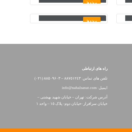
پروژه ها
گندله و آهن اسفنجی کارخانه
ذوب آهن پاسارگاد
پروژه ها
راه های ارتباطی
تلفن های تماس: ٨٨٧٥١٢٤٣ – ٨٨٥٠٩۶٠٣ (٠٢١)
ایمیل: info@nahalsanat.com
آدرس شرکت: تهران – خیابان شهید بهشتی –
خیابان سرافراز -خیابان دوم- پلاک ١٥ – واحد ١