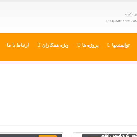
ماس بگیرید
٨٨٧٥١٢
توانمندیها
پروژه ها
ویژه همکاران
ارتباط با ما
طراحی و ساخت سازه های
فلزی واحد گرانول سازی
 بازرسی فنی کلیه
سولفور ) (SSU &
زات واحد گرانول سازی
SRPپتروشیمی ایلام
ور پتروشیمی ایلام