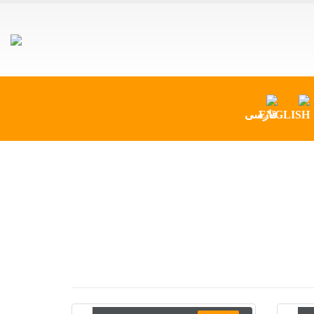
پروژه انجام خدمات مهندسی
پروژه احداث واحد نمزدایی
مارون 3 و احداث واحدهای
نمزدایی و فشار افزایی مارون
5 و رامشیر پالایشگاه گاز
بیدبلند
پروژه سیستم انتقال مواد