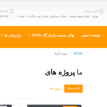
آدرس شرکت
با ما ت
تهران – خیابان شهید بهشتی – خیابان سرافراز -خیابان دوم- پلاک ١٥ – واحد ١
٤٣ - ٨٨٥٠٩۶٠٣ (٠٢١)
صفحه اصلی
نهال صنعت پاسارگاد (NSP)
دپارتمان ها
HOME
نمونه کارها
ما
پروژه های
Show All
پروژه ها
پروژه خدمات طراحی پایه ای
پروژه
سیستم انتقال مواد مجتمع
تجهی
فولاد کویر
سولف